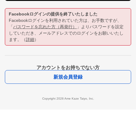
Facebookログインの提供を終了いたしました
Facebookログインを利用されていた方は、お手数ですが、
「
パスワードを忘れた方（再発行）
」よりパスワードを設定
していただき、メールアドレスでのログインをお願いいたし
ます。（
詳細
）
アカウントをお持ちでない方
新規会員登録
Copyright 2026 Ame Kaze Taiyo, Inc.