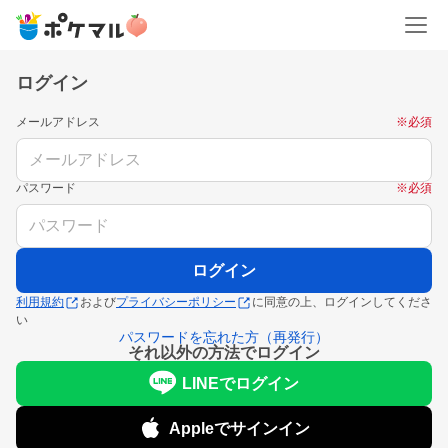
ログイン
メールアドレス
※必須
パスワード
※必須
ログイン
利用規約
および
プライバシーポリシー
に同意の上、
ログインしてくださ
い
パスワードを忘れた方（再発行）
それ以外の方法でログイン
LINEでログイン
Appleでサインイン