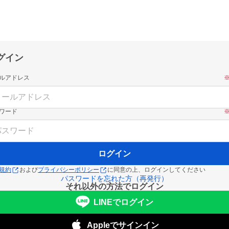
グイン
ルアドレス
ワード
ログイン
規約
および
プライバシーポリシー
に同意の上、
ログインしてください
パスワードを忘れた方（再発行）
それ以外の方法でログイン
LINEでログイン
Appleでサインイン