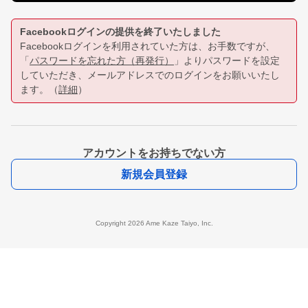
Facebookログインの提供を終了いたしました
Facebookログインを利用されていた方は、お手数ですが、
「
パスワードを忘れた方（再発行）
」よりパスワードを設定
していただき、メールアドレスでのログインをお願いいたし
ます。（
詳細
）
アカウントをお持ちでない方
新規会員登録
Copyright 2026 Ame Kaze Taiyo, Inc.