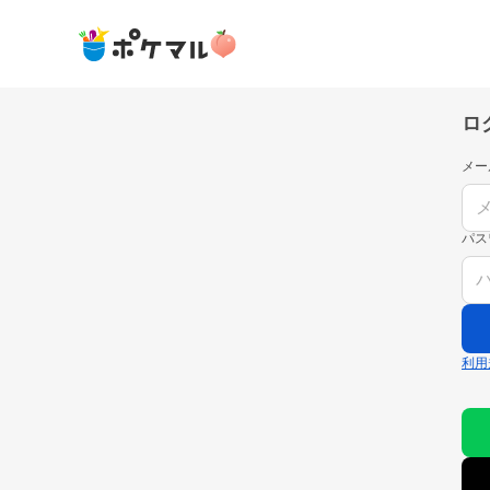
ロ
メー
パス
利用