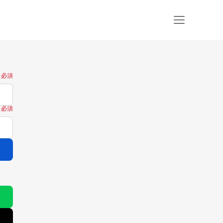
※必須
※必須