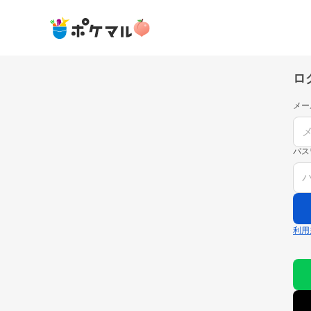
ロ
メー
パス
利用