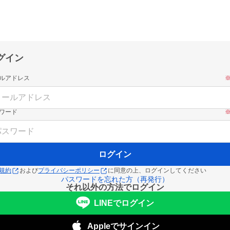
グイン
ルアドレス
ワード
ログイン
規約
および
プライバシーポリシー
に同意の上、
ログインしてください
パスワードを忘れた方（再発行）
それ以外の方法でログイン
LINEでログイン
Appleでサインイン