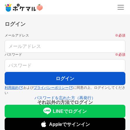
ログイン
メールアドレス
※必須
パスワード
※必須
ログイン
利用規約
および
プライバシーポリシー
に同意の上、
ログインしてくださ
い
パスワードを忘れた方（再発行）
それ以外の方法でログイン
LINEでログイン
Appleでサインイン