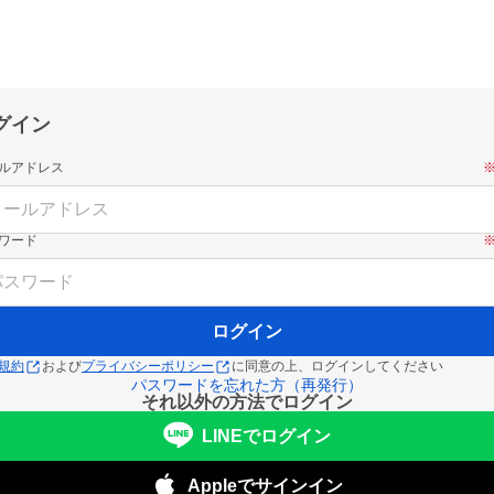
グイン
ルアドレス
ワード
ログイン
規約
および
プライバシーポリシー
に同意の上、
ログインしてください
パスワードを忘れた方（再発行）
それ以外の方法でログイン
LINEでログイン
Appleでサインイン