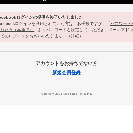
acebookログインの提供を終了いたしました
acebookログインを利用されていた方は、お手数ですが、「
パスワード
忘れた方（再発行）
」よりパスワードを設定していただき、メールアド
スでのログインをお願いいたします。（
詳細
）
アカウントをお持ちでない方
新規会員登録
Copyright 2026 Ame Kaze Taiyo, Inc.