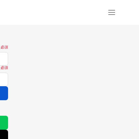
※必須
※必須