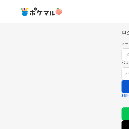
ロ
メー
パス
利用