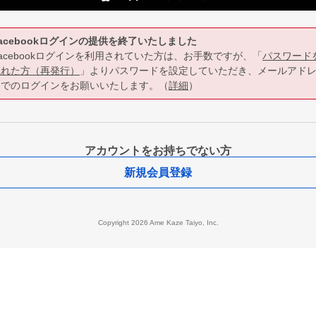
acebookログインの提供を終了いたしました
acebookログインを利用されていた方は、お手数ですが、「
パスワード
忘れた方（再発行）
」よりパスワードを設定していただき、メールアド
スでのログインをお願いいたします。（
詳細
）
アカウントをお持ちでない方
新規会員登録
Copyright 2026 Ame Kaze Taiyo, Inc.