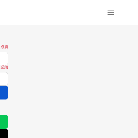
※必須
※必須