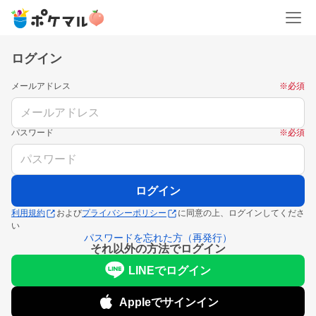
ログイン
メールアドレス
※必須
パスワード
※必須
ログイン
利用規約
および
プライバシーポリシー
に同意の上、
ログインしてくださ
い
パスワードを忘れた方（再発行）
それ以外の方法でログイン
LINEでログイン
Appleでサインイン