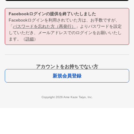
Facebookログインの提供を終了いたしました
Facebookログインを利用されていた方は、お手数ですが、
「
パスワードを忘れた方（再発行）
」よりパスワードを設定
していただき、メールアドレスでのログインをお願いいたし
ます。（
詳細
）
アカウントをお持ちでない方
新規会員登録
Copyright 2026 Ame Kaze Taiyo, Inc.