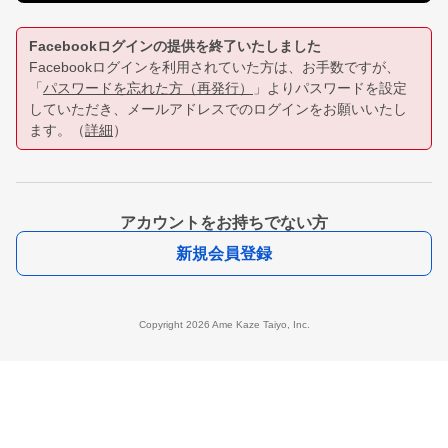
Facebookログインの提供を終了いたしました
Facebookログインを利用されていた方は、お手数ですが、
「
パスワードを忘れた方（再発行）
」よりパスワードを設定
していただき、メールアドレスでのログインをお願いいたし
ます。（
詳細
）
アカウントをお持ちでない方
新規会員登録
Copyright 2026 Ame Kaze Taiyo, Inc.