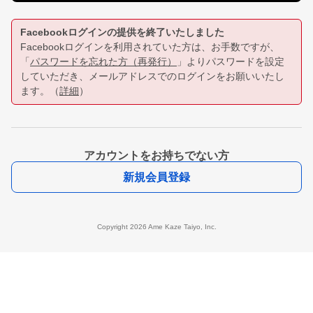
Facebookログインの提供を終了いたしました
Facebookログインを利用されていた方は、お手数ですが、
「
パスワードを忘れた方（再発行）
」よりパスワードを設定
していただき、メールアドレスでのログインをお願いいたし
ます。（
詳細
）
アカウントをお持ちでない方
新規会員登録
Copyright 2026 Ame Kaze Taiyo, Inc.