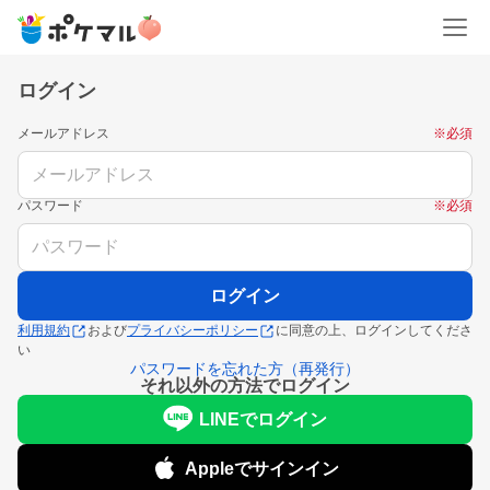
ログイン
メールアドレス
※必須
パスワード
※必須
ログイン
利用規約
および
プライバシーポリシー
に同意の上、
ログインしてくださ
い
パスワードを忘れた方（再発行）
それ以外の方法でログイン
LINEでログイン
Appleでサインイン