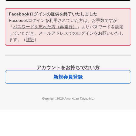
Facebookログインの提供を終了いたしました
Facebookログインを利用されていた方は、お手数ですが、
「
パスワードを忘れた方（再発行）
」よりパスワードを設定
していただき、メールアドレスでのログインをお願いいたし
ます。（
詳細
）
アカウントをお持ちでない方
新規会員登録
Copyright 2026 Ame Kaze Taiyo, Inc.