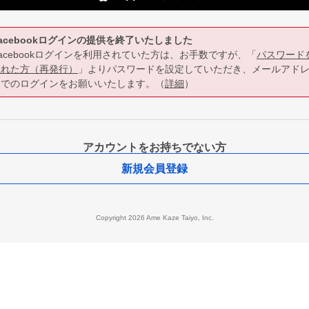
acebookログインの提供を終了いたしました
acebookログインを利用されていた方は、お手数ですが、「
パスワード
忘れた方（再発行）
」よりパスワードを設定していただき、メールアド
スでのログインをお願いいたします。（
詳細
）
アカウントをお持ちでない方
新規会員登録
Copyright 2026 Ame Kaze Taiyo, Inc.