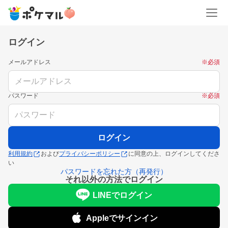
ログイン
メールアドレス
※必須
パスワード
※必須
ログイン
利用規約
および
プライバシーポリシー
に同意の上、
ログインしてくださ
い
パスワードを忘れた方（再発行）
それ以外の方法でログイン
LINEでログイン
Appleでサインイン