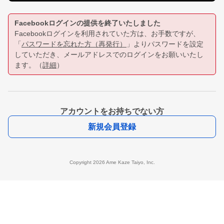
Facebookログインの提供を終了いたしました
Facebookログインを利用されていた方は、お手数ですが、
「
パスワードを忘れた方（再発行）
」よりパスワードを設定
していただき、メールアドレスでのログインをお願いいたし
ます。（
詳細
）
アカウントをお持ちでない方
新規会員登録
Copyright 2026 Ame Kaze Taiyo, Inc.