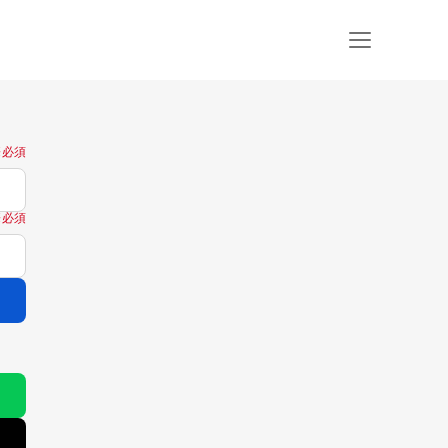
※必須
※必須