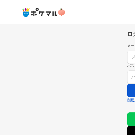
ロ
メー
パス
利用