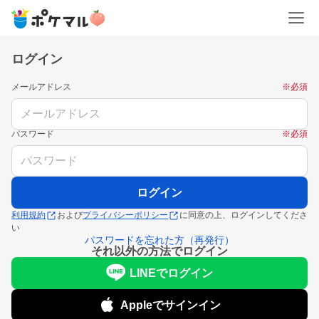
ログイン
メールアドレス
※必須
パスワード
※必須
ログイン
利用規約
および
プライバシーポリシー
に同意の上、
ログインしてくださ
い
パスワードを忘れた方（再発行）
それ以外の方法でログイン
LINEでログイン
Appleでサインイン