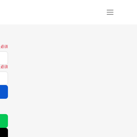
※必須
※必須