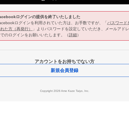
acebookログインの提供を終了いたしました
acebookログインを利用されていた方は、お手数ですが、「
パスワード
忘れた方（再発行）
」よりパスワードを設定していただき、メールアド
スでのログインをお願いいたします。（
詳細
）
アカウントをお持ちでない方
新規会員登録
Copyright 2026 Ame Kaze Taiyo, Inc.