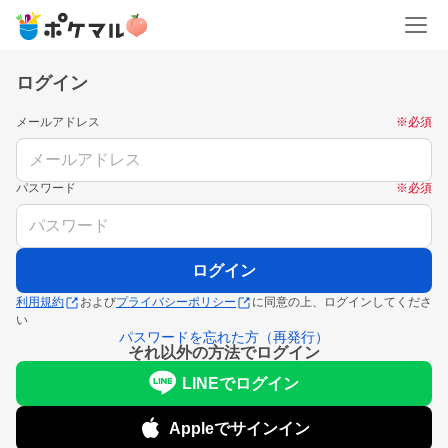
ログイン
メールアドレス
※必須
パスワード
※必須
ログイン
利用規約
および
プライバシーポリシー
に同意の上、
ログインしてくださ
い
パスワードを忘れた方（再発行）
それ以外の方法でログイン
LINEでログイン
Appleでサインイン