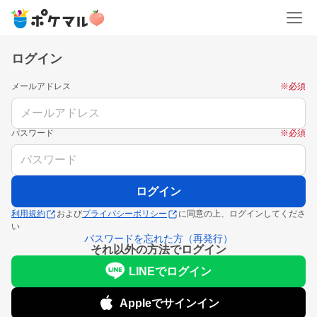
ログイン
メールアドレス
※必須
パスワード
※必須
ログイン
利用規約
および
プライバシーポリシー
に同意の上、
ログインしてくださ
い
パスワードを忘れた方（再発行）
それ以外の方法でログイン
LINEでログイン
Appleでサインイン