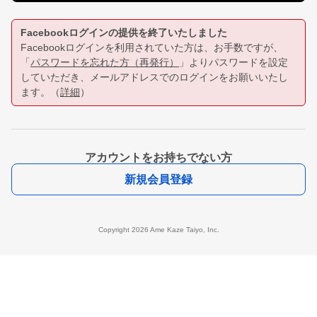
Facebookログインの提供を終了いたしました
Facebookログインを利用されていた方は、お手数ですが、
「
パスワードを忘れた方（再発行）
」よりパスワードを設定
していただき、メールアドレスでのログインをお願いいたし
ます。（
詳細
）
アカウントをお持ちでない方
新規会員登録
Copyright 2026 Ame Kaze Taiyo, Inc.