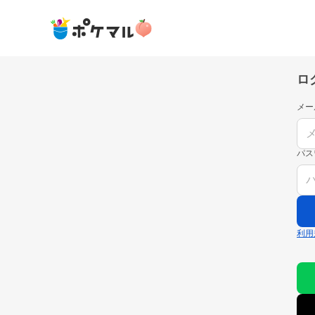
ロ
メー
パス
利用