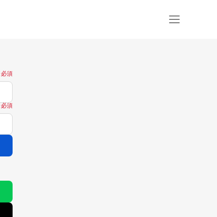
※必須
※必須