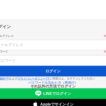
グイン
ルアドレス
ワード
ログイン
規約
および
プライバシーポリシー
に同意の上、
ログインしてください
パスワードを忘れた方（再発行）
それ以外の方法でログイン
LINEでログイン
Appleでサインイン