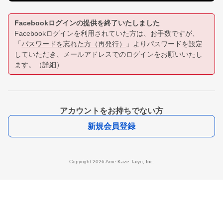
Facebookログインの提供を終了いたしました
Facebookログインを利用されていた方は、お手数ですが、
「
パスワードを忘れた方（再発行）
」よりパスワードを設定
していただき、メールアドレスでのログインをお願いいたし
ます。（
詳細
）
アカウントをお持ちでない方
新規会員登録
Copyright 2026 Ame Kaze Taiyo, Inc.