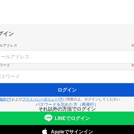
グイン
ルアドレス
ワード
ログイン
規約
および
プライバシーポリシー
に同意の上、
ログインしてください
パスワードを忘れた方（再発行）
それ以外の方法でログイン
LINEでログイン
Appleでサインイン