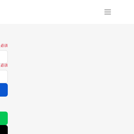
※必須
※必須