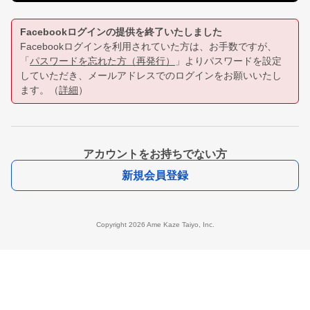
Facebookログインの提供を終了いたしました
Facebookログインを利用されていた方は、お手数ですが、
「
パスワードを忘れた方（再発行）
」よりパスワードを設定
していただき、メールアドレスでのログインをお願いいたし
ます。（
詳細
）
アカウントをお持ちでない方
新規会員登録
Copyright 2026 Ame Kaze Taiyo, Inc.