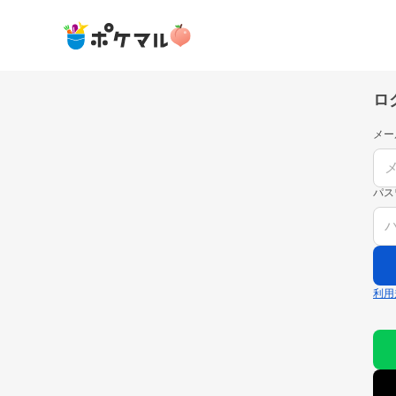
ロ
メー
パス
利用