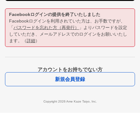
Facebookログインの提供を終了いたしました
Facebookログインを利用されていた方は、お手数ですが、
「
パスワードを忘れた方（再発行）
」よりパスワードを設定
していただき、メールアドレスでのログインをお願いいたし
ます。（
詳細
）
アカウントをお持ちでない方
新規会員登録
Copyright 2026 Ame Kaze Taiyo, Inc.