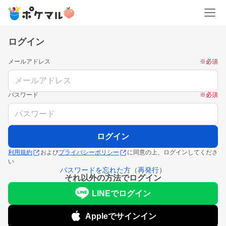
ログイン
メールアドレス
※必須
パスワード
※必須
ログイン
利用規約
および
プライバシーポリシー
に同意の上、
ログインしてくださ
い
パスワードを忘れた方（再発行）
それ以外の方法でログイン
LINEでログイン
Appleでサインイン