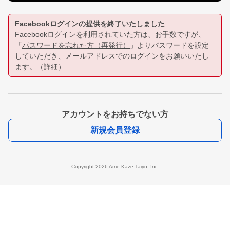
Facebookログインの提供を終了いたしました
Facebookログインを利用されていた方は、お手数ですが、
「
パスワードを忘れた方（再発行）
」よりパスワードを設定
していただき、メールアドレスでのログインをお願いいたし
ます。（
詳細
）
アカウントをお持ちでない方
新規会員登録
Copyright 2026 Ame Kaze Taiyo, Inc.