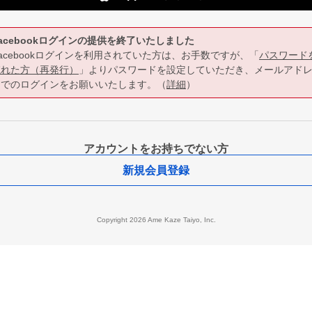
acebookログインの提供を終了いたしました
acebookログインを利用されていた方は、お手数ですが、「
パスワード
忘れた方（再発行）
」よりパスワードを設定していただき、メールアド
スでのログインをお願いいたします。（
詳細
）
アカウントをお持ちでない方
新規会員登録
Copyright 2026 Ame Kaze Taiyo, Inc.