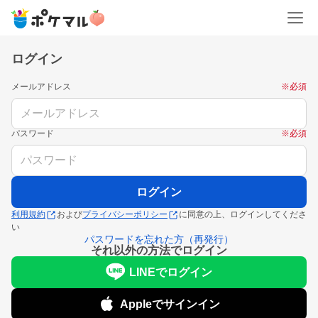
ログイン
メールアドレス
※必須
パスワード
※必須
ログイン
利用規約
および
プライバシーポリシー
に同意の上、
ログインしてくださ
い
パスワードを忘れた方（再発行）
それ以外の方法でログイン
LINEでログイン
Appleでサインイン