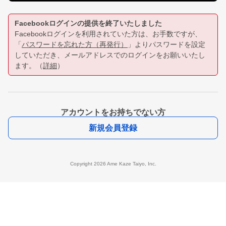
Facebookログインの提供を終了いたしました
Facebookログインを利用されていた方は、お手数ですが、
「
パスワードを忘れた方（再発行）
」よりパスワードを設定
していただき、メールアドレスでのログインをお願いいたし
ます。（
詳細
）
アカウントをお持ちでない方
新規会員登録
Copyright 2026 Ame Kaze Taiyo, Inc.