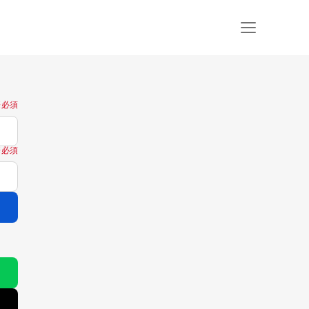
※必須
※必須