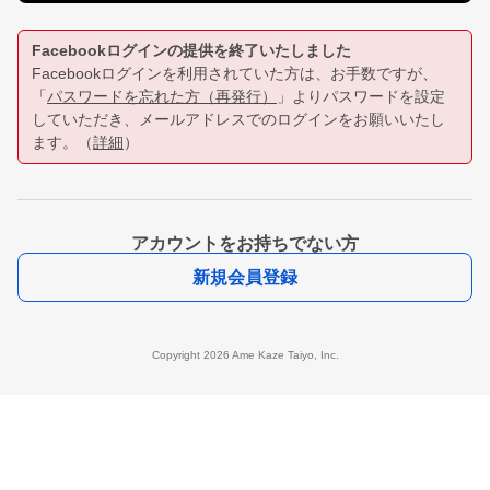
Facebookログインの提供を終了いたしました
Facebookログインを利用されていた方は、お手数ですが、
「
パスワードを忘れた方（再発行）
」よりパスワードを設定
していただき、メールアドレスでのログインをお願いいたし
ます。（
詳細
）
アカウントをお持ちでない方
新規会員登録
Copyright 2026 Ame Kaze Taiyo, Inc.