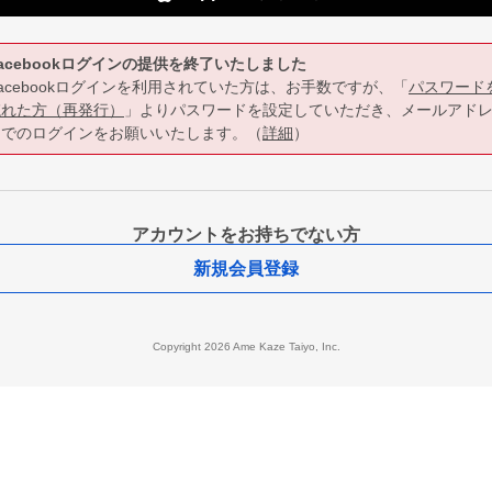
acebookログインの提供を終了いたしました
acebookログインを利用されていた方は、お手数ですが、「
パスワード
忘れた方（再発行）
」よりパスワードを設定していただき、メールアド
スでのログインをお願いいたします。（
詳細
）
アカウントをお持ちでない方
新規会員登録
Copyright 2026 Ame Kaze Taiyo, Inc.