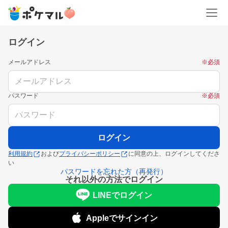
ログイン
メールアドレス
※必須
パスワード
※必須
ログイン
利用規約
および
プライバシーポリシー
に同意の上、
ログインしてくださ
い
パスワードを忘れた方（再発行）
それ以外の方法でログイン
LINEでログイン
Appleでサインイン