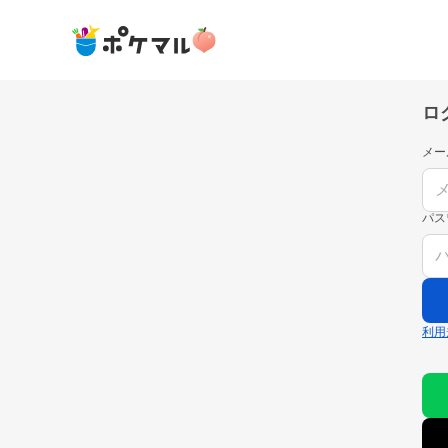
ロ
メー
パス
利用