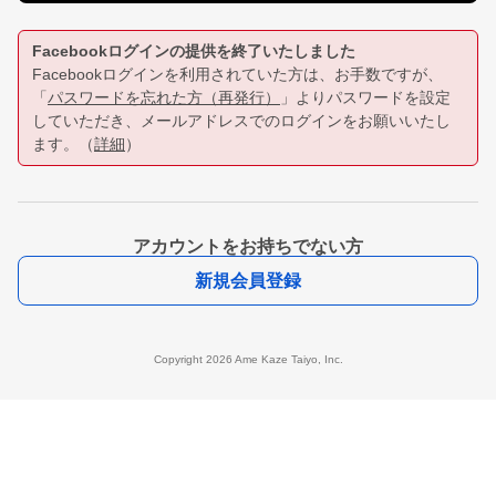
Facebookログインの提供を終了いたしました
Facebookログインを利用されていた方は、お手数ですが、
「
パスワードを忘れた方（再発行）
」よりパスワードを設定
していただき、メールアドレスでのログインをお願いいたし
ます。（
詳細
）
アカウントをお持ちでない方
新規会員登録
Copyright 2026 Ame Kaze Taiyo, Inc.