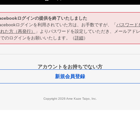
acebookログインの提供を終了いたしました
acebookログインを利用されていた方は、お手数ですが、「
パスワード
忘れた方（再発行）
」よりパスワードを設定していただき、メールアド
スでのログインをお願いいたします。（
詳細
）
アカウントをお持ちでない方
新規会員登録
Copyright 2026 Ame Kaze Taiyo, Inc.