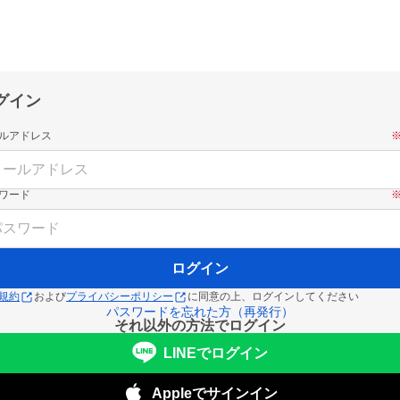
グイン
ルアドレス
ワード
ログイン
規約
および
プライバシーポリシー
に同意の上、
ログインしてください
パスワードを忘れた方（再発行）
それ以外の方法でログイン
LINEでログイン
Appleでサインイン