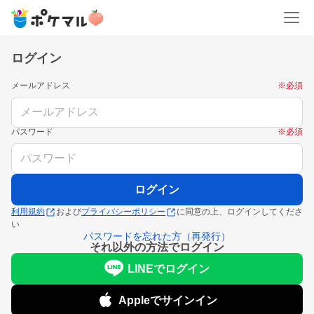
ログイン
メールアドレス
※必須
パスワード
※必須
ログイン
利用規約
および
プライバシーポリシー
に同意の上、
ログインしてくださ
い
パスワードを忘れた方（再発行）
それ以外の方法でログイン
LINEでログイン
Appleでサインイン