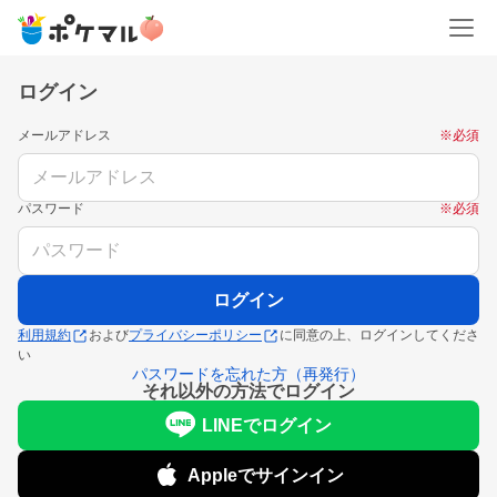
ログイン
メールアドレス
※必須
パスワード
※必須
ログイン
利用規約
および
プライバシーポリシー
に同意の上、
ログインしてくださ
い
パスワードを忘れた方（再発行）
それ以外の方法でログイン
LINEでログイン
Appleでサインイン