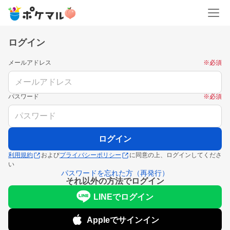
ログイン
メールアドレス
※必須
パスワード
※必須
ログイン
利用規約
および
プライバシーポリシー
に同意の上、
ログインしてくださ
い
パスワードを忘れた方（再発行）
それ以外の方法でログイン
LINEでログイン
Appleでサインイン