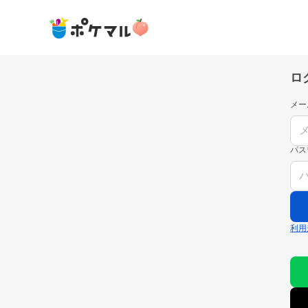
ロ
メー
パス
利用