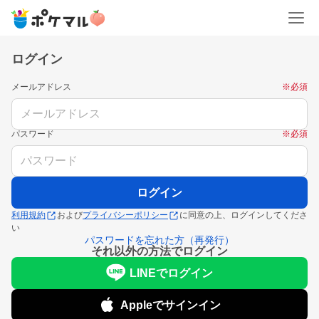
ログイン
メールアドレス
※必須
パスワード
※必須
ログイン
利用規約
および
プライバシーポリシー
に同意の上、
ログインしてくださ
い
パスワードを忘れた方（再発行）
それ以外の方法でログイン
LINEでログイン
Appleでサインイン