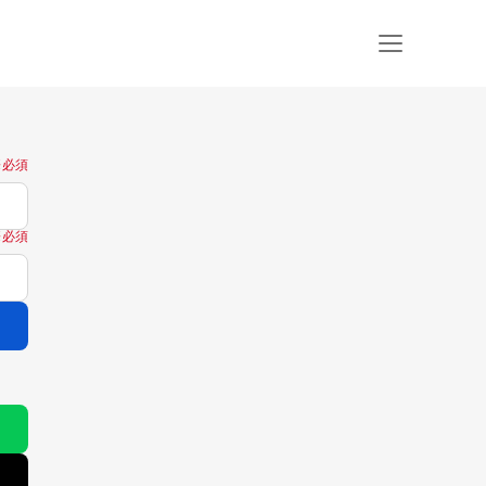
※必須
※必須