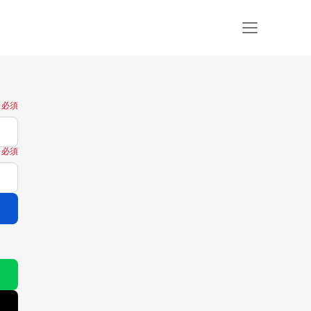
※必須
※必須