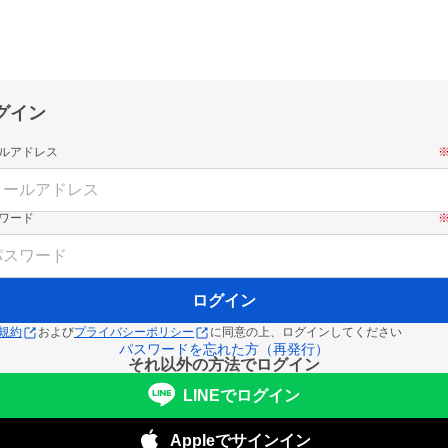
グイン
ルアドレス
ワード
ログイン
規約
および
プライバシーポリシー
に同意の上、
ログインしてください
パスワードを忘れた方（再発行）
それ以外の方法でログイン
LINEでログイン
Appleでサインイン