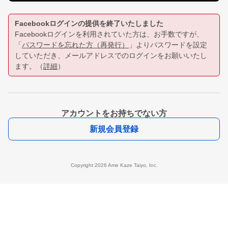
Facebookログインの提供を終了いたしました
Facebookログインを利用されていた方は、お手数ですが、
「
パスワードを忘れた方（再発行）
」よりパスワードを設定
していただき、メールアドレスでのログインをお願いいたし
ます。（
詳細
）
アカウントをお持ちでない方
新規会員登録
Copyright 2026 Ame Kaze Taiyo, Inc.