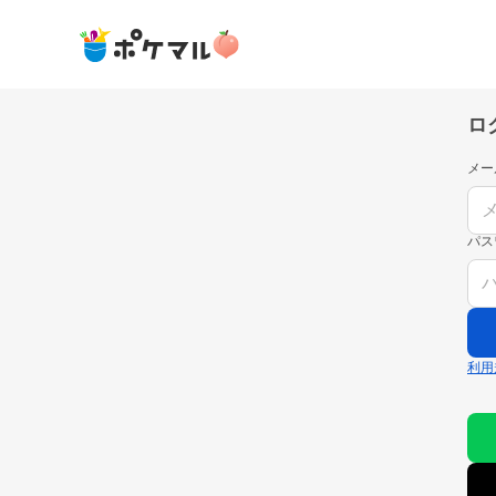
ロ
メー
パス
利用