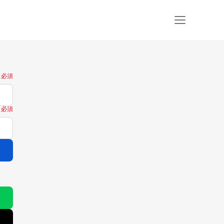
※必須
※必須