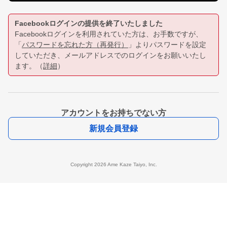
Facebookログインの提供を終了いたしました
Facebookログインを利用されていた方は、お手数ですが、
「
パスワードを忘れた方（再発行）
」よりパスワードを設定
していただき、メールアドレスでのログインをお願いいたし
ます。（
詳細
）
アカウントをお持ちでない方
新規会員登録
Copyright 2026 Ame Kaze Taiyo, Inc.