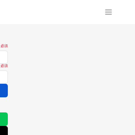
※必須
※必須