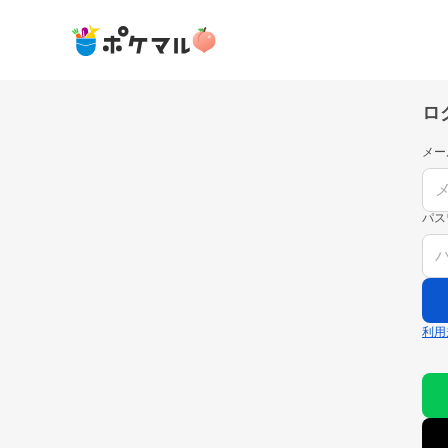
ロ
メー
パス
利用